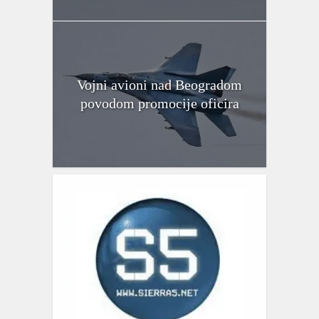
Vojni avioni nad Beogradom
povodom promocije oficira