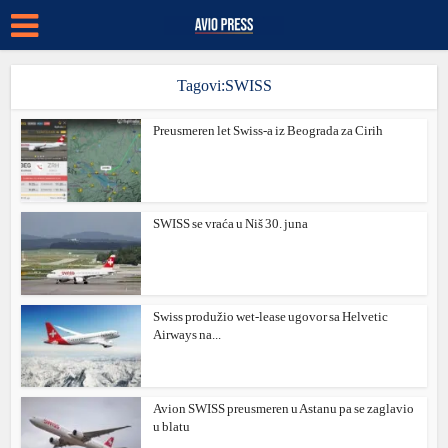
Tagovi:SWISS
Preusmeren let Swiss-a iz Beograda za Cirih
SWISS se vraća u Niš 30. juna
Swiss produžio wet-lease ugovor sa Helvetic
Airways na...
Avion SWISS preusmeren u Astanu pa se zaglavio
u blatu