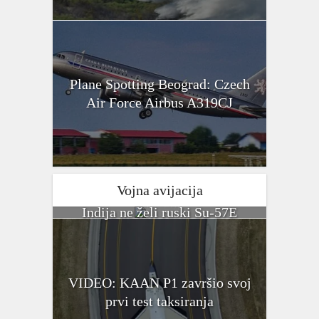
Plane Spotting Beograd: Czech
Air Force Airbus A319CJ
Vojna avijacija
Indija ne želi ruski Su-57E
VIDEO: KAAN P1 završio svoj
prvi test taksiranja