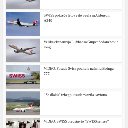
SWISS pokreće letove do Seula sa Airbusom
A340
Velika ekspanzija Lufthansa Grupe: Sedam novih
long...
VIDEO: Posada Svisa pozirala na krilu Boinga
777
“Za dlaku” izbegnut sudar vozila i aviona...
VIDEO: SWISS predstavio “SWISS senses”