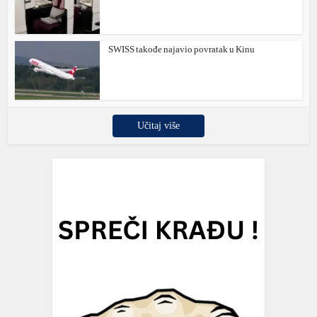
SWISS takođe najavio povratak u Kinu
Učitaj više