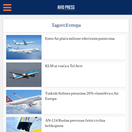
Tagovi:Evrropa
Enter Air plaća milione oštećenim putnicima
KLM se vraća u Tel Aviv
Turkish Airlines preuzima 26% vlasništva u Air
Europa
AN-124 Ruslan prevezao četiri civilna
helikoptera