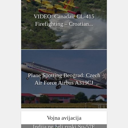
VIDEO: Canadair CL-415
Firefighting – Croatian...
Plane Spotting Beograd: Czech
Air Force Airbus A319CJ
Vojna avijacija
Indija ne želi ruski Su-57E