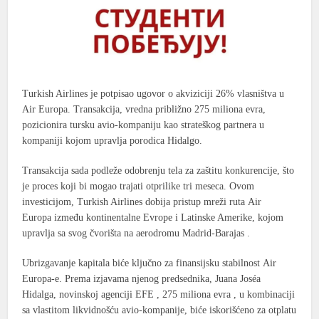
Turkish Airlines
je potpisao ugovor o akviziciji
26% vlasništva u
Air Europa
. Transakcija, vredna približno
275 miliona evra
,
pozicionira tursku avio-kompaniju kao strateškog partnera u
kompaniji kojom upravlja porodica Hidalgo.
Transakcija sada podleže odobrenju tela za zaštitu konkurencije, što
je proces koji bi mogao trajati otprilike tri meseca. Ovom
investicijom,
Turkish Airlines
dobija pristup mreži ruta
Air
Europa
između kontinentalne Evrope i
Latinske Amerike
, kojom
upravlja sa svog čvorišta na aerodromu
Madrid-Barajas
.
Ubrizgavanje kapitala biće ključno za finansijsku stabilnost
Air
Europa-e
. Prema izjavama njenog predsednika, Juana Joséa
Hidalga, novinskoj agenciji
EFE
,
275 miliona evra
, u kombinaciji
sa vlastitom likvidnošću avio-kompanije, biće iskorišćeno za otplatu