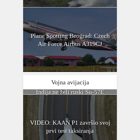
Plane Spotting Beograd: Czech
Air Force Airbus A319CJ
Vojna avijacija
Indija ne želi ruski Su-57E
VIDEO: KAAN P1 završio svoj
prvi test taksiranja