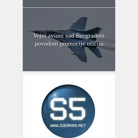
Vojni avioni nad Beogradom
povodom promocije oficira