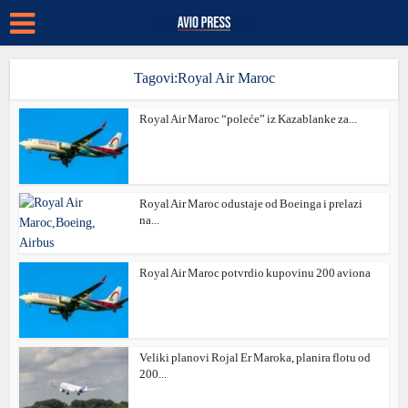
Tagovi:Royal Air Maroc
Royal Air Maroc “poleće” iz Kazablanke za...
Royal Air Maroc odustaje od Boeinga i prelazi
na...
Royal Air Maroc potvrdio kupovinu 200 aviona
Veliki planovi Rojal Er Maroka, planira flotu od
200...