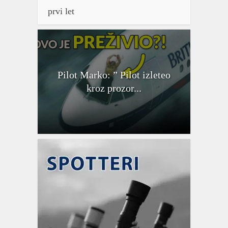
prvi let
Pilot Marko: ” Pilot izleteo
kroz prozor...