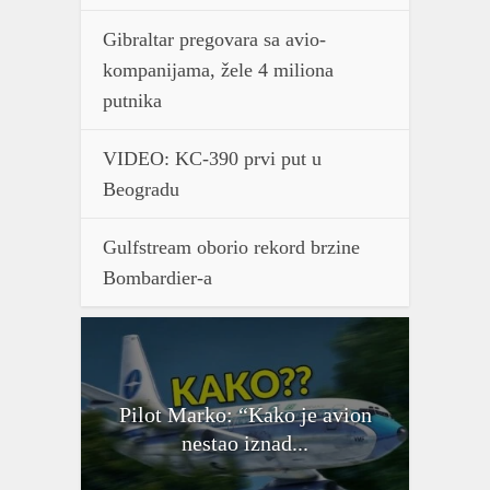
Gibraltar pregovara sa avio-
kompanijama, žele 4 miliona
putnika
VIDEO: KC-390 prvi put u
Beogradu
Gulfstream oborio rekord brzine
Bombardier-a
Pilot Marko: “Kako je avion
nestao iznad...