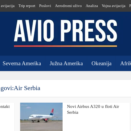
 avijacija
Trip report
Poslovi
Aerodromi uživo
Analiza
Vojna avijacija
Severna Amerika
Južna Amerika
Okeanija
Afri
govi:Air Serbia
ontakt
Novi Airbus A320 u floti Air
Serbia