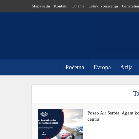
Mapa sajta
Kontakt
O nama
Uslovi korišćenja
Generalna
Početna
Evropa
Azija
Ta
Posao Air Serbia: Agent k
centra