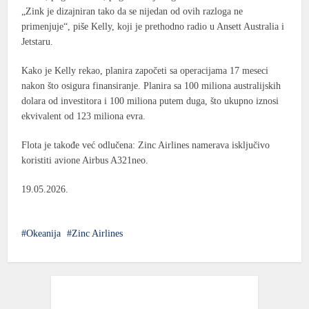
„Zink je dizajniran tako da se nijedan od ovih razloga ne
primenjuje“, piše Kelly, koji je prethodno radio u Ansett Australia i
Jetstaru.
Kako je Kelly rekao, planira započeti sa operacijama 17 meseci
nakon što osigura finansiranje. Planira sa 100 miliona australijskih
dolara od investitora i 100 miliona putem duga, što ukupno iznosi
ekvivalent od 123 miliona evra.
Flota je takođe već odlučena: Zinc Airlines namerava isključivo
koristiti avione Airbus A321neo.
19.05.2026.
Okeanija
Zinc Airlines