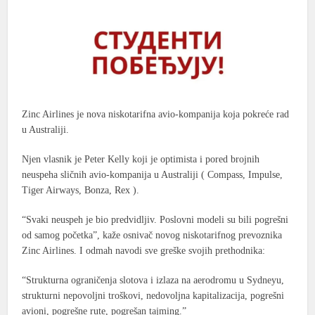
Zinc Airlines je nova niskotarifna avio-kompanija koja pokreće rad
u Australiji.
Njen vlasnik je Peter Kelly koji je optimista i pored brojnih
neuspeha sličnih avio-kompanija u Australiji (
Compass, Impulse,
Tiger Airways,
Bonza,
Rex ).
“Svaki neuspeh je bio predvidljiv. Poslovni modeli su bili pogrešni
od samog početka”, kaže osnivač novog niskotarifnog prevoznika
Zinc Airlines. I odmah navodi sve greške svojih prethodnika:
“Strukturna ograničenja slotova i izlaza na aerodromu u Sydneyu,
strukturni nepovoljni troškovi, nedovoljna kapitalizacija, pogrešni
avioni, pogrešne rute, pogrešan tajming.”