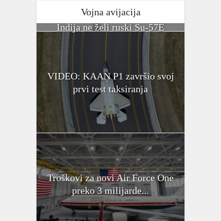
Vojna avijacija
Indija ne želi ruski Su-57E
VIDEO: KAAN P1 završio svoj
prvi test taksiranja
Troškovi za novi Air Force One
preko 3 milijarde...