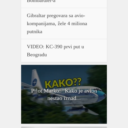
Bombardier-a
Gibraltar pregovara sa avio-
kompanijama, žele 4 miliona
putnika
VIDEO: KC-390 prvi put u
Beogradu
Pilot Marko: “Kako je avion
nestao iznad...