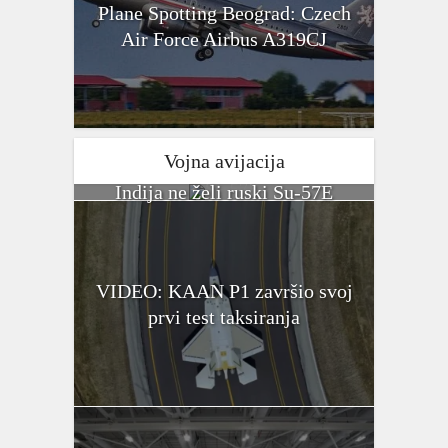
Plane Spotting Beograd: Czech
Air Force Airbus A319CJ
Vojna avijacija
Indija ne želi ruski Su-57E
VIDEO: KAAN P1 završio svoj
prvi test taksiranja