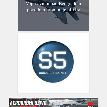
Vojni avioni nad Beogradom
povodom promocije oficira