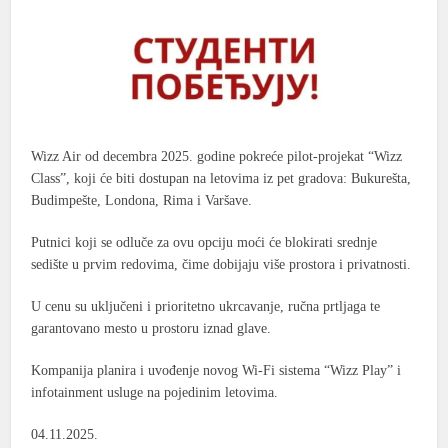
Wizz Air od decembra 2025. godine pokreće pilot-projekat “Wizz
Class”, koji će biti dostupan na letovima iz pet gradova: Bukurešta,
Budimpešte, Londona, Rima i Varšave.
Putnici koji se odluče za ovu opciju moći će blokirati srednje
sedište u prvim redovima, čime dobijaju više prostora i privatnosti.
U cenu su uključeni i prioritetno ukrcavanje, ručna prtljaga te
garantovano mesto u prostoru iznad glave.
Kompanija planira i uvođenje novog Wi-Fi sistema “Wizz Play” i
infotainment usluge na pojedinim letovima.
04.11.2025.