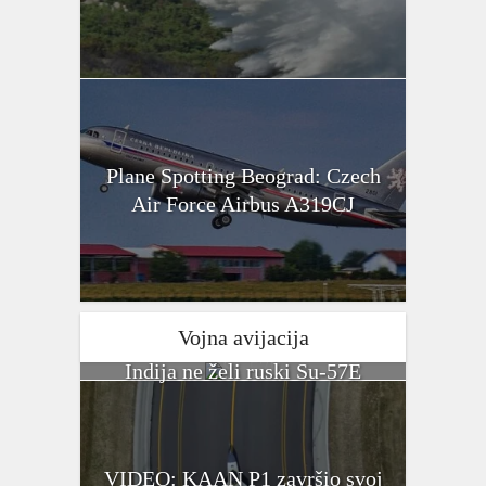
Plane Spotting Beograd: Czech
Air Force Airbus A319CJ
Vojna avijacija
Indija ne želi ruski Su-57E
VIDEO: KAAN P1 završio svoj