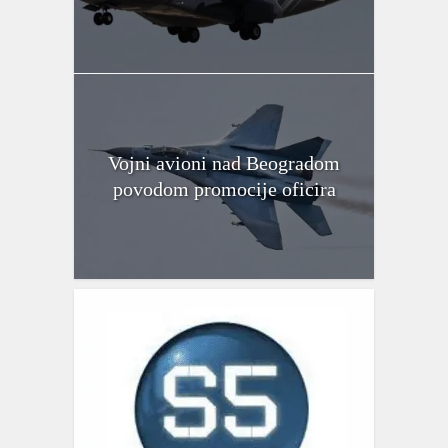
Vojni avioni nad Beogradom
povodom promocije oficira