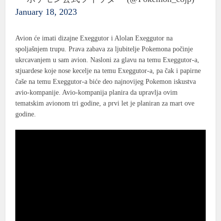
January 18, 2023
Avion će imati dizajne Exeggutor i Alolan Exeggutor na
spoljašnjem trupu. Prava zabava za ljubitelje Pokemona počinje
ukrcavanjem u sam avion. Nasloni za glavu na temu Exeggutor-a,
stjuardese koje nose kecelje na temu Exeggutor-a, pa čak i papirne
čaše na temu Exeggutor-a biće deo najnovijeg Pokemon iskustva
avio-kompanije. Avio-kompanija planira da upravlja ovim
tematskim avionom tri godine, a prvi let je planiran za mart ove
godine.