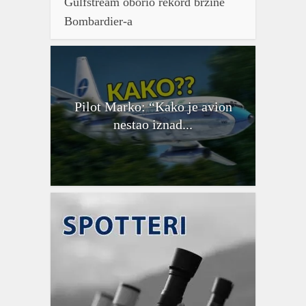
Gulfstream oborio rekord brzine
Bombardier-a
Pilot Marko: “Kako je avion
nestao iznad...