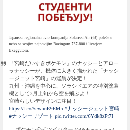
Japanska regionalna avio-kompanija Solaseed Air (6J) poleće u
nebo sa svojim najnovijim Boeingom 737-800 i livrejom
Exeggutora.
「宮崎だいすきポケモン」のナッシーとアロー
ラナッシーが、機体に大きく描かれた「ナッシ
ージェット宮崎」の運航が決定！
九州・沖縄を中心に、ソラシドエアの特別塗装
機として3月上旬から空を飛ぶよ！
宮崎らしいデザインに注目！
https://t.co/5ewunE9EMn
#ナッシージェット宮崎
#ナッシーリゾート
pic.twitter.com/6Ydk8zFt7I
— ポケモン公式ツイッター (@Pokemon_cojp)