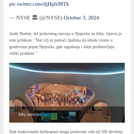
pic.twitter.com/djHpls98Tk
— NYSE 🏛 (@NYSE)
October 3, 2024
Andy Brehm, šef poslovnog razvoja u Njujorku za Joby, izjavio je
tom prilikom: “Naš cilj je pomoći ljudima da uštede vreme u
gradovima poput Njujorka, gde zagušenja i dalje predstavljaju
veliki problem.”
Joby enterijer
Dok tradicionalni helikopteri mogu proizvesti više od 100 decibela