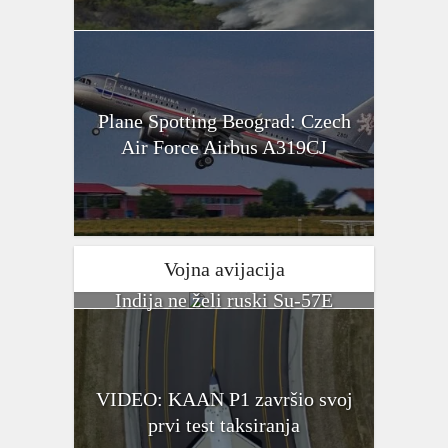
Plane Spotting Beograd: Czech
Air Force Airbus A319CJ
Vojna avijacija
Indija ne želi ruski Su-57E
VIDEO: KAAN P1 završio svoj
prvi test taksiranja