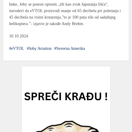
buke, Joby se ponosi opisom „tih kao zvuk šaputanja lišća“,
navodeći da eVTOL proizvodi manje od 65 decibela pri poletanja i
45 decibela na visini krstarenja,”to je 100 puta tiše od sadašnjeg
helikoptera.”- izjavio je takođe Andy Brehm.
10.10.2024
eVTOL
Joby Aviation
Severna Amerika