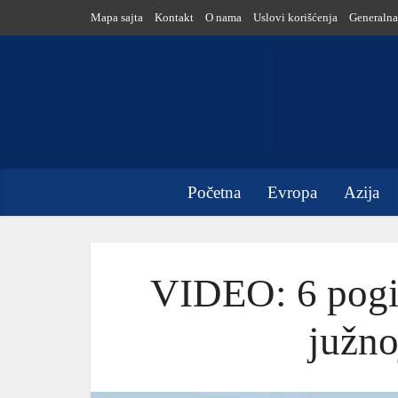
Mapa sajta
Kontakt
O nama
Uslovi korišćenja
Generalna
Početna
Evropa
Azija
VIDEO: 6 pogin
južno