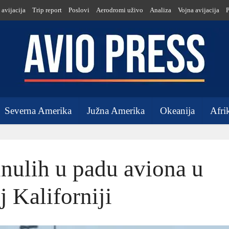
 avijacija
Trip report
Poslovi
Aerodromi uživo
Analiza
Vojna avijacija
Severna Amerika
Južna Amerika
Okeanija
Afri
ulih u padu aviona u
j Kaliforniji