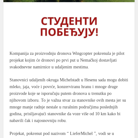
Kompanija za proizvodnju dronova Wingcopter pokrenula je pilot
projekat kojim će dronovi po prvi put u Nemačkoj dostavljati
svakodnevne namirnice u udaljenim mestima.
Stanovnici udaljenih okruga Michelstadt u Hesenu sada mogu dobiti
mleko, jaja, voće i povrće, konzerviranu hranu i mnoge druge
proizvode koje se isporučuju putem dronova u trenutku po
njihovom izboru. To je važna stvar za stanovnike ovih mesta jer su
mnoge manje radnje nestale u ruralnim područjima poslednjih
godina, prisiljavajući stanovnike da voze više od 10 km kako bi
nabavili čak i najosnovniju robu.
Projekat, pokrenut pod nazivom “ LieferMichel ”, vodi se u