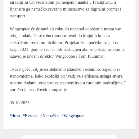
saradnji sa Univerzitetom primenjenih nauka u Frankfurtu, a
finansira ga nemačko savezno ministarstvo za digitalni promet i
transport.
Wingcopter će dostavljati robu do unapred određenih mesta van
sela, a odatle će se roba transportovati do krajnjih kupaca
električnim teretnim biciklom. Projekat će u početku trajati do
kraja 2023. godine i da će biti nastavljen ako se pokaže uspešnim,
izjavio je izvršni direktor Wingcoptera Tom Plümmer.
„Naš najveći cilj je da steknemo iskustvo i ocenimo, zajedno sa
stanovnicima, kako ekološki prihvatljiva i efikasna usluga stvara
stvarnu dodatnu vrednost za stanovništvo u ruralnim područjima,”
poručio je prvi čovek kompanije.
05.10.2023.
dron
Evropa
Nemačka
Wingcopter