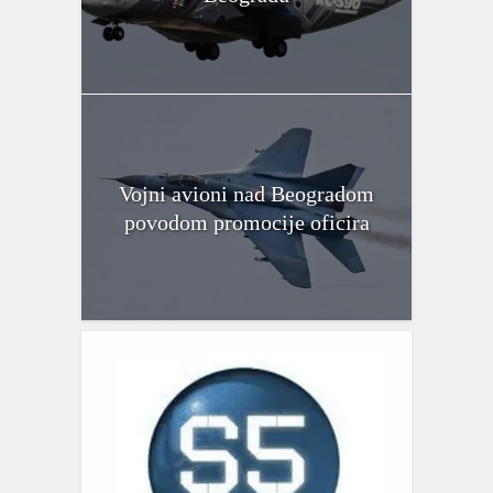
Vojni avioni nad Beogradom
povodom promocije oficira