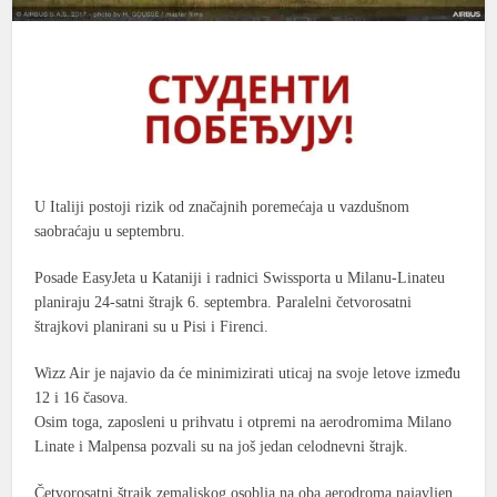
U Italiji postoji rizik od značajnih poremećaja u vazdušnom
saobraćaju u septembru.
Posade EasyJeta u Kataniji i radnici Swissporta u Milanu-Linateu
planiraju 24-satni štrajk 6. septembra. Paralelni četvorosatni
štrajkovi planirani su u Pisi i Firenci.
Wizz Air je najavio da će minimizirati uticaj na svoje letove između
12 i 16 časova.
Osim toga, zaposleni u prihvatu i otpremi na aerodromima Milano
Linate i Malpensa pozvali su na još jedan celodnevni štrajk.
Četvorosatni štrajk zemaljskog osoblja na oba aerodroma najavljen