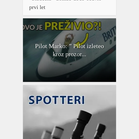
prvi let
Pilot Marko: ” Pilot izleteo
kroz prozor...