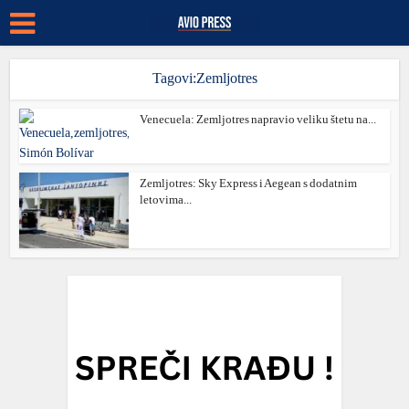
Tagovi:Zemljotres
Venecuela: Zemljotres napravio veliku štetu na...
Zemljotres: Sky Express i Aegean s dodatnim
letovima...