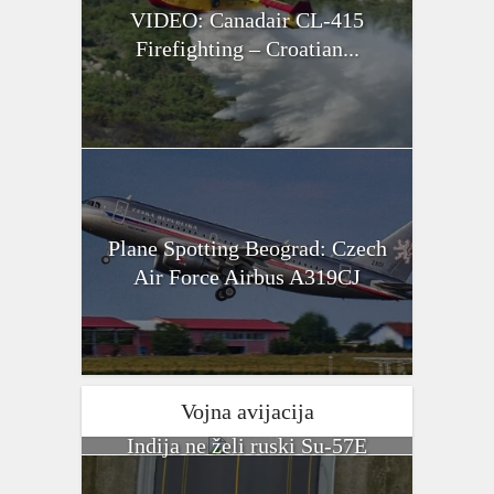
VIDEO: Canadair CL-415
Firefighting – Croatian...
Plane Spotting Beograd: Czech
Air Force Airbus A319CJ
Vojna avijacija
Indija ne želi ruski Su-57E