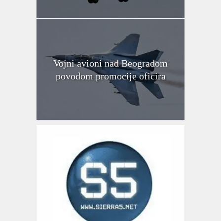
Vojni avioni nad Beogradom
povodom promocije oficira