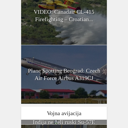
VIDEO: Canadair CL-415
Firefighting – Croatian...
Plane Spotting Beograd: Czech
Air Force Airbus A319CJ
Vojna avijacija
Indija ne želi ruski Su-57E