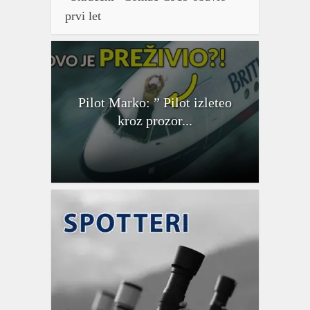
prvi let
Pilot Marko: ” Pilot izleteo
kroz prozor...