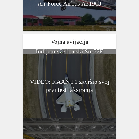
Air Force Airbus A319CJ
Vojna avijacija
Indija ne želi ruski Su-57E
VIDEO: KAAN P1 završio svoj
prvi test taksiranja