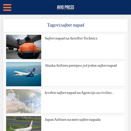
Tagovi:sajber napad
Sajber napad na Aeroflot Technics
Alaska Airlines pretrpeo još jedan sajber napad
Izvršen sajber napad na Agenciju za civilno...
Japan Airlines na meti sajber napada