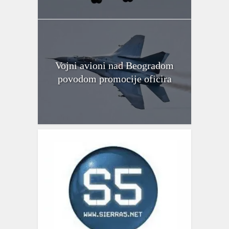
Vojni avioni nad Beogradom
povodom promocije oficira