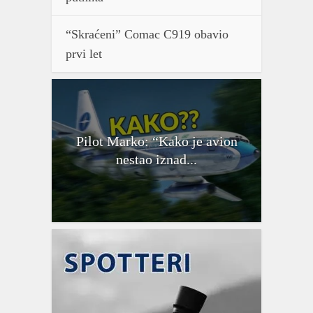
“Skraćeni” Comac C919 obavio
prvi let
Pilot Marko: “Kako je avion
nestao iznad...