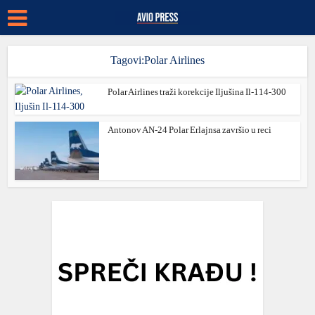
Tagovi:Polar Airlines
Polar Airlines traži korekcije Iljušina Il-114-300
Antonov AN-24 Polar Erlajnsa završio u reci