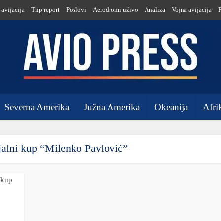
 avijacija
Trip report
Poslovi
Aerodromi uživo
Analiza
Vojna avijacija
Severna Amerika
Južna Amerika
Okeanija
Afri
alni kup “Milenko Pavlović”
 kup