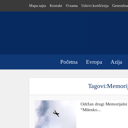
Mapa sajta
Kontakt
O nama
Uslovi korišćenja
Generalna
Početna
Evropa
Azija
Tagovi:Memorij
Održan drugi Memorijalni
“Milenko...