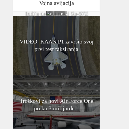
Vojna avijacija
Indija ne želi ruski Su-57E
VIDEO: KAAN P1 završio svoj
prvi test taksiranja
Troškovi za novi Air Force One
preko 3 milijarde...