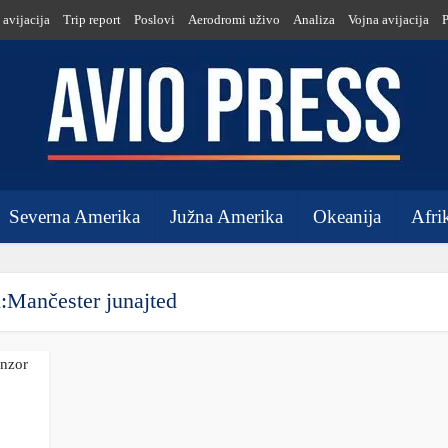
 avijacija
Trip report
Poslovi
Aerodromi uživo
Analiza
Vojna avijacija
Severna Amerika
Južna Amerika
Okeanija
Afri
:Mančester junajted
onzor