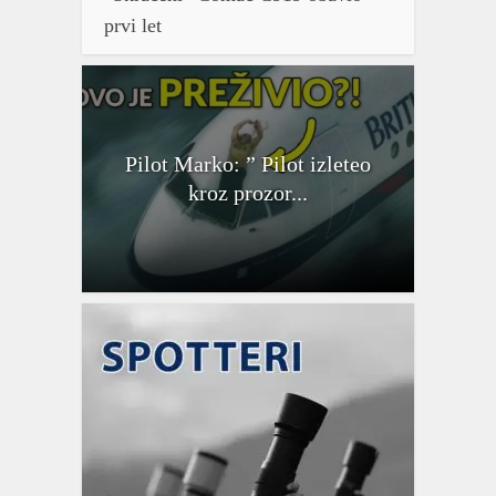
prvi let
Pilot Marko: ” Pilot izleteo
kroz prozor...