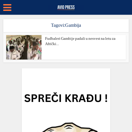
Tagovi:Gambija
Fudbaleri Gambije padali u nesvest na letu za
Afrički...