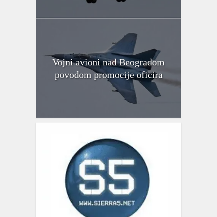
Vojni avioni nad Beogradom
povodom promocije oficira