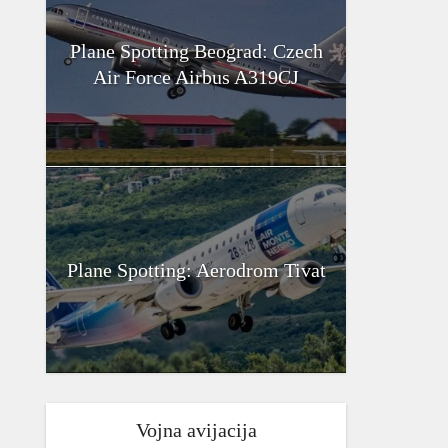
Plane Spotting Beograd: Czech
Air Force Airbus A319CJ
Plane Spotting: Aerodrom Tivat
Vojna avijacija