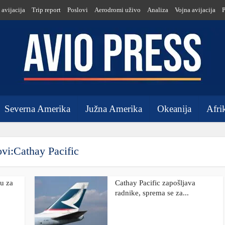
 avijacija
Trip report
Poslovi
Aerodromi uživo
Analiza
Vojna avijacija
Severna Amerika
Južna Amerika
Okeanija
Afri
vi:Cathay Pacific
nu za
Cathay Pacific zapošljava
radnike, sprema se za...