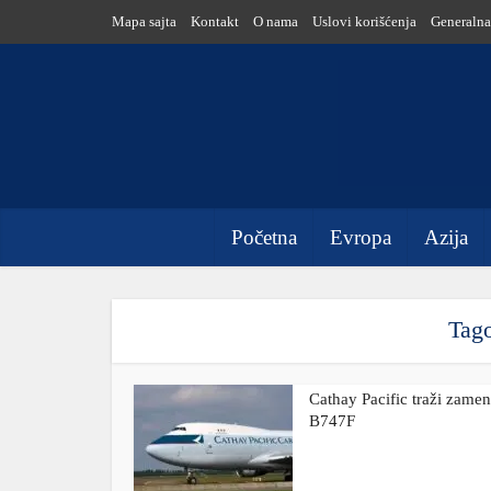
Mapa sajta
Kontakt
O nama
Uslovi korišćenja
Generalna
Početna
Evropa
Azija
Tago
Cathay Pacific traži zame
B747F