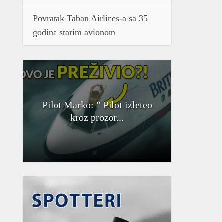
Povratak Taban Airlines-a sa 35
godina starim avionom
Pilot Marko: ” Pilot izleteo
kroz prozor...