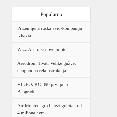
Popularno
Prizemljena ruska avio-kompanija
Izhavia
Wizz Air traži nove pilote
Aerodrom Tivat: Velike gužve,
neophodna rekonstrukcija
VIDEO: KC-390 prvi put u
Beogradu
Air Montenegro beleži gubitak od
4 miliona evra.