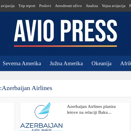
 avijacija
Trip report
Poslovi
Aerodromi uživo
Analiza
Vojna avijacija
Severna Amerika
Južna Amerika
Okeanija
Afri
:Azerbaijan Airlines
Azerbaijan Airlines planira
letove na relaciji Baku...