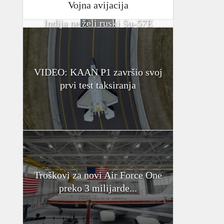
Vojna avijacija
Indija ne želi ruski Su-57E
VIDEO: KAAN P1 završio svoj
prvi test taksiranja
Troškovi za novi Air Force One
preko 3 milijarde...