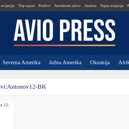
 avijacija
Trip report
Poslovi
Aerodromi uživo
Analiza
Vojna avijacija
Severna Amerika
Južna Amerika
Okeanija
Afri
ovi:Antonov12-BK
a 12-