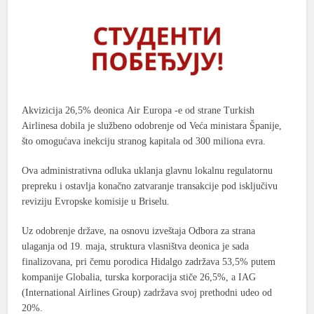
Akvizicija 26,5% deonica
Air Europa
-e od strane
Turkish
Airlinesa
dobila je službeno odobrenje od
Veća ministara Španije
,
što omogućava inekciju stranog
kapitala
od 300 miliona evra
.
Ova administrativna odluka uklanja glavnu lokalnu regulatornu
prepreku i ostavlja konačno zatvaranje transakcije pod isključivu
reviziju Evropske komisije u Briselu.
Uz odobrenje države, na osnovu izveštaja Odbora za
strana
ulaganja
od 19. maja, struktura vlasništva deonica je sada
finalizovana, pri čemu porodica Hidalgo zadržava 53,5% putem
kompanije Globalia
, turska korporacija stiče 26,5%, a
IAG
(International Airlines Group)
zadržava svoj prethodni udeo od
20%.