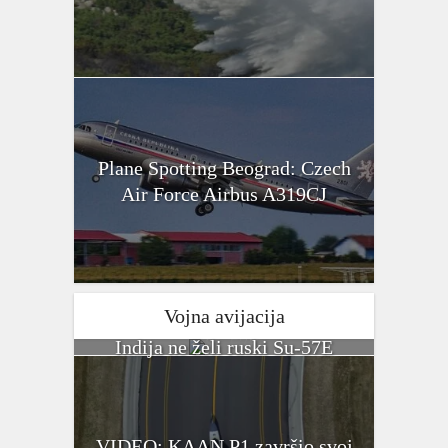
Plane Spotting Beograd: Czech
Air Force Airbus A319CJ
Vojna avijacija
Indija ne želi ruski Su-57E
VIDEO: KAAN P1 završio svoj