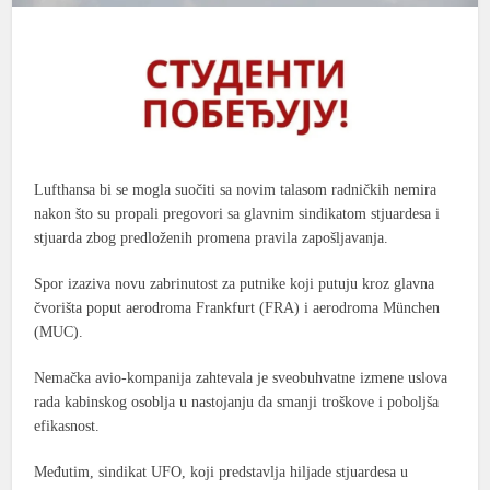
Lufthansa
bi se mogla suočiti sa novim talasom radničkih nemira
nakon što su propali pregovori sa glavnim sindikatom stjuardesa i
stjuarda zbog predloženih promena pravila zapošljavanja.
Spor izaziva novu zabrinutost za putnike koji putuju kroz glavna
čvorišta poput
aerodroma Frankfurt (FRA)
i
aerodroma München
(MUC)
.
Nemačka avio-kompanija zahtevala je sveobuhvatne izmene uslova
rada kabinskog osoblja u nastojanju da smanji troškove i poboljša
efikasnost.
Međutim, sindikat UFO, koji predstavlja hiljade stjuardesa u