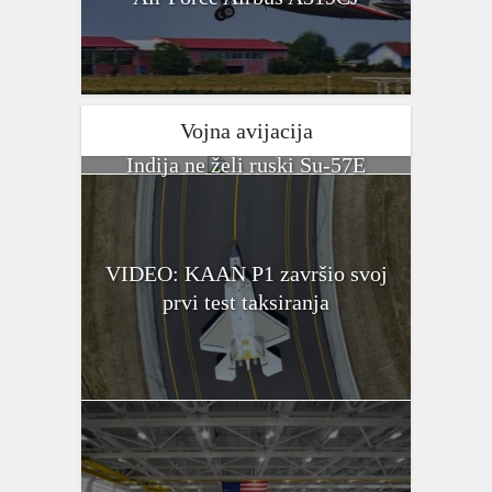
Vojna avijacija
Indija ne želi ruski Su-57E
VIDEO: KAAN P1 završio svoj
prvi test taksiranja