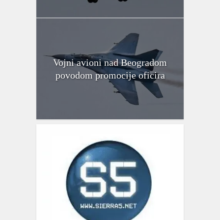
Vojni avioni nad Beogradom
povodom promocije oficira