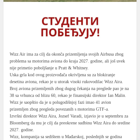
Wizz Air ima za cilj da okonča prizemljenja svojih Airbusa zbog
problema sa motorima
aviona do kraja 2027. godine, ali još uvek
nije primetio poboljšanje u Pratt & Whitney.
Uska grla kod ovog proizvođača okrivljena su za blokiranje
desetina aviona, rekao je u utorak visoki rukovodilac Wizz Aira.
Broj aviona prizemljenih zbog dugog čekanja na preglede pao je na
38 sa vrhunca od blizu 60, rekao je finansijski direktor Ian Malin.
Wizz je saopštio da je u
polugodišnjoj
fazi imao 41 avion
prizemljen zbog pregleda povezanih s motorima GTF-a.
Izvršni direktor Wizz Aira, Jozsef Varadi, izjavio je u septembru za
Bloomberg da mu je cilj da preokrene sudbinu Wizz Aira do sredine
2027. godine.
Wizz, kompanija sa sedištem u Mađarskoj, poslednjih se godina