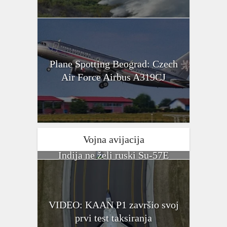
Plane Spotting Beograd: Czech
Air Force Airbus A319CJ
Vojna avijacija
Indija ne želi ruski Su-57E
VIDEO: KAAN P1 završio svoj
prvi test taksiranja