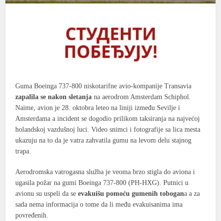
Guma Boeinga 737-800 niskotarifne avio-kompanije Transavia
zapalila se nakon sletanja
na aerodrom Amsterdam Schiphol.
Naime, avion je 28. oktobra leteo na liniji između Sevilje i
Amsterdama a incident se dogodio prilikom taksiranja na najvećoj
holandskoj vazdušnoj luci. Video snimci i fotografije sa lica mesta
ukazuju na to da je vatra zahvatila gumu na levom delu stajnog
trapa.
Aerodromska vatrogasna služba je veoma brzo stigla do aviona i
ugasila požar na gumi Boeinga 737-800 (PH-HXG). Putnici u
avionu su uspeli da se
evakuišu pomoću gumenih tobogan
a a za
sada nema informacija o tome da li među evakuisanima ima
povređenih.