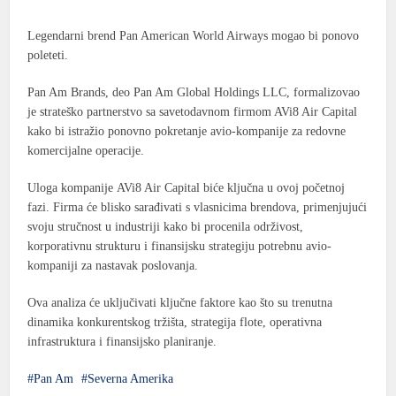
Legendarni brend Pan American World Airways mogao bi ponovo
poleteti.
Pan Am Brands, deo Pan Am Global Holdings LLC, formalizovao
je strateško partnerstvo sa savetodavnom firmom AVi8 Air Capital
kako bi istražio ponovno pokretanje avio-kompanije za redovne
komercijalne operacije.
Uloga kompanije AVi8 Air Capital biće ključna u ovoj početnoj
fazi. Firma će blisko sarađivati ​​s vlasnicima brendova, primenjujući
svoju stručnost u industriji kako bi procenila održivost,
korporativnu strukturu i finansijsku strategiju potrebnu avio-
kompaniji za nastavak poslovanja.
Ova analiza će uključivati ​​ključne faktore kao što su trenutna
dinamika konkurentskog tržišta, strategija flote, operativna
infrastruktura i finansijsko planiranje.
Pan Am
Severna Amerika