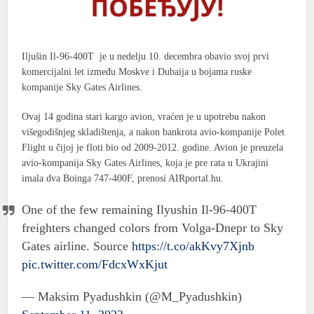
Iljušin Il-96-400T je u nedelju 10. decembra obavio svoj prvi
komercijalni let između Moskve i Dubaija u bojama ruske
kompanije Sky Gates Airlines.
Ovaj 14 godina stari kargo avion, vraćen je u upotrebu nakon
višegodišnjeg skladištenja, a nakon bankrota avio-kompanije Polet
Flight u čijoj je floti bio od 2009-2012. godine. Avion je preuzela
avio-kompanija Sky Gates Airlines, koja je pre rata u Ukrajini
imala dva Boinga 747-400F, prenosi AIRportal.hu.
One of the few remaining Ilyushin Il-96-400T
freighters changed colors from Volga-Dnepr to Sky
Gates airline. Source
https://t.co/akKvy7Xjnb
pic.twitter.com/FdcxWxKjut
— Maksim Pyadushkin (@M_Pyadushkin)