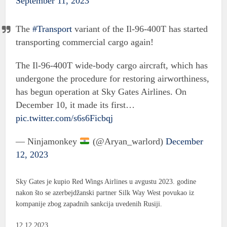
September 11, 2023
The
#Transport
variant of the Il-96-400T has started
transporting commercial cargo again!
The Il-96-400T wide-body cargo aircraft, which has
undergone the procedure for restoring airworthiness,
has begun operation at Sky Gates Airlines. On
December 10, it made its first…
pic.twitter.com/s6s6Ficbqj
— Ninjamonkey
(@Aryan_warlord)
December
12, 2023
Sky Gates je kupio Red Wings Airlines u avgustu 2023. godine
nakon što se azerbejdžanski partner Silk Way West povukao iz
kompanije zbog zapadnih sankcija uvedenih Rusiji.
12.12.2023.