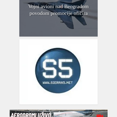
Vojni avioni nad Beogradom
povodom promocije oficira