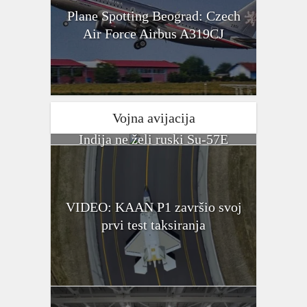
Plane Spotting Beograd: Czech
Air Force Airbus A319CJ
Vojna avijacija
Indija ne želi ruski Su-57E
VIDEO: KAAN P1 završio svoj
prvi test taksiranja