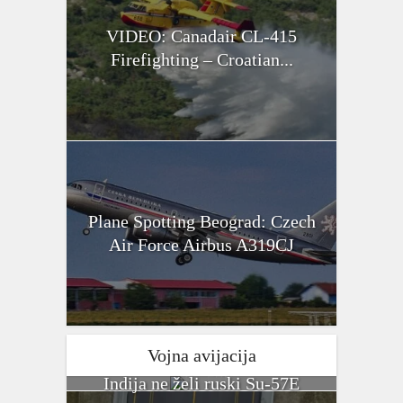
VIDEO: Canadair CL-415
Firefighting – Croatian...
Plane Spotting Beograd: Czech
Air Force Airbus A319CJ
Vojna avijacija
Indija ne želi ruski Su-57E