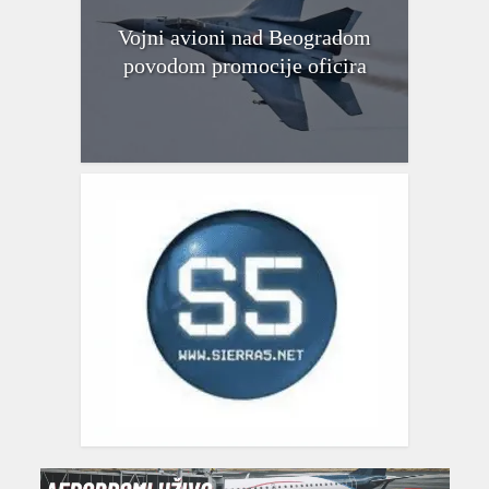
Vojni avioni nad Beogradom
povodom promocije oficira