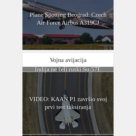
Plane Spotting Beograd: Czech
Air Force Airbus A319CJ
Vojna avijacija
Indija ne želi ruski Su-57E
VIDEO: KAAN P1 završio svoj
prvi test taksiranja