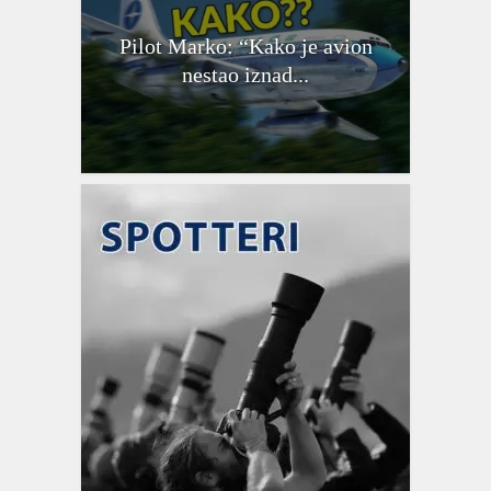
Pilot Marko: “Kako je avion
nestao iznad...