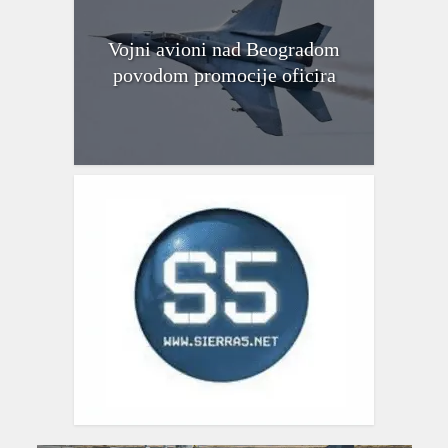
Vojni avioni nad Beogradom
povodom promocije oficira