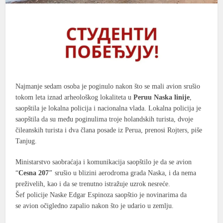
Najmanje sedam osoba je poginulo nakon što se mali avion srušio
tokom leta iznad arheološkog lokaliteta u
Peruu Naska linije
,
saopštila je lokalna policija i nacionalna vlada. Lokalna policija je
saopštila da su među poginulima troje holandskih turista, dvoje
čileanskih turista i dva člana posade iz Perua, prenosi Rojters, piše
Tanjug.
Ministarstvo saobraćaja i komunikacija saopštilo je da se avion
“
Cesna 207″
srušio u blizini aerodroma grada Naska, i da nema
preživelih, kao i da se trenutno istražuje uzrok nesreće.
Šef policije Naske Edgar Espinoza saopštio je novinarima da
se avion očigledno zapalio nakon što je udario u zemlju.