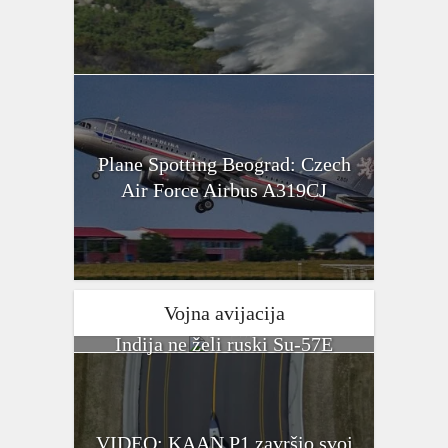
Plane Spotting Beograd: Czech
Air Force Airbus A319CJ
Vojna avijacija
Indija ne želi ruski Su-57E
VIDEO: KAAN P1 završio svoj