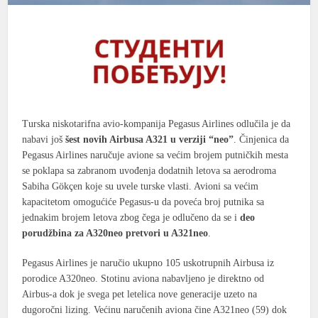
Turska niskotarifna avio-kompanija Pegasus Airlines odlučila je da
nabavi još
šest novih Airbusa A321 u verziji “neo”
. Činjenica da
Pegasus Airlines naručuje avione sa većim brojem putničkih mesta
se poklapa sa zabranom uvođenja dodatnih letova sa aerodroma
Sabiha Gökçen koje su uvele turske vlasti. Avioni sa većim
kapacitetom omogućiće Pegasus-u da poveća broj putnika sa
jednakim brojem letova zbog čega je odlučeno da se i
deo
porudžbina za A320neo pretvori u A321neo
.
Pegasus Airlines je naručio ukupno 105 uskotrupnih Airbusa iz
porodice A320neo. Stotinu aviona nabavljeno je direktno od
Airbus-a dok je svega pet letelica nove generacije uzeto na
dugoročni lizing. Većinu naručenih aviona čine A321neo (59) dok