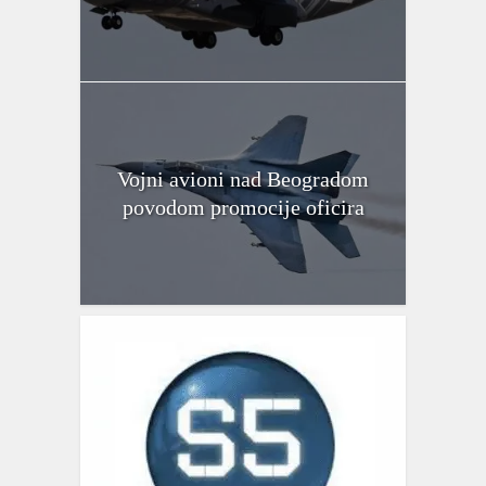
Vojni avioni nad Beogradom
povodom promocije oficira