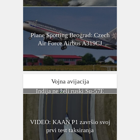
Plane Spotting Beograd: Czech
Air Force Airbus A319CJ
Vojna avijacija
Indija ne želi ruski Su-57E
VIDEO: KAAN P1 završio svoj
prvi test taksiranja