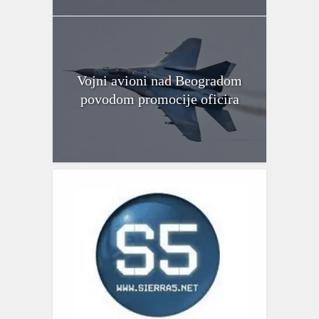
Vojni avioni nad Beogradom
povodom promocije oficira