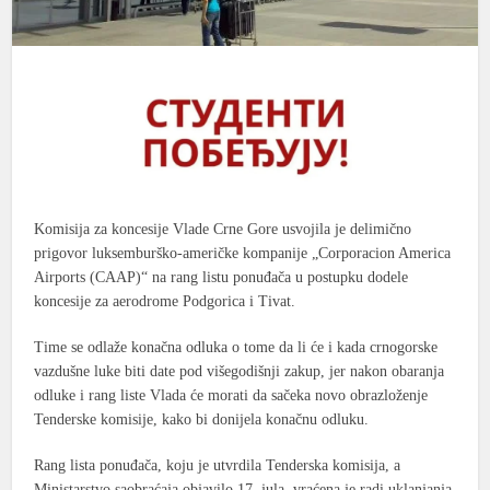
Komisija za koncesije Vlade Crne Gore usvojila je delimično
prigovor luksemburško-američke kompanije „Corporacion America
Airports (CAAP)“ na rang listu ponuđača u postupku dodele
koncesije za aerodrome Podgorica i Tivat.
Time se odlaže konačna odluka o tome da li će i kada crnogorske
vazdušne luke biti date pod višegodišnji zakup, jer nakon obaranja
odluke i rang liste Vlada će morati da sačeka novo obrazloženje
Tenderske komisije, kako bi donijela konačnu odluku.
Rang lista ponuđača, koju je utvrdila Tenderska komisija, a
Ministarstvo saobraćaja objavilo 17. jula, vraćena je radi uklanjanja