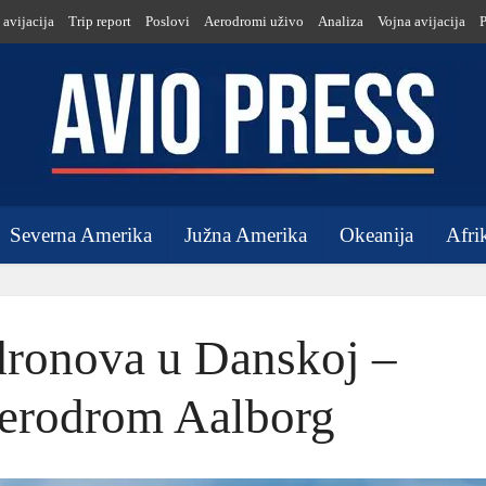
 avijacija
Trip report
Poslovi
Aerodromi uživo
Analiza
Vojna avijacija
Severna Amerika
Južna Amerika
Okeanija
Afri
 dronova u Danskoj –
aerodrom Aalborg