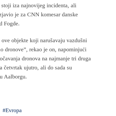
 stoji iza najnovijeg incidenta, ali
, izjavio je za CNN komesar danske
ld Fogde.
 ove objekte koji narušavaju vazdušni
ao dronove”, rekao je on, napominjući
uočavanja dronova na najmanje tri druga
 četvrtak ujutro, ali do sada su
 u Aalborgu.
Evropa