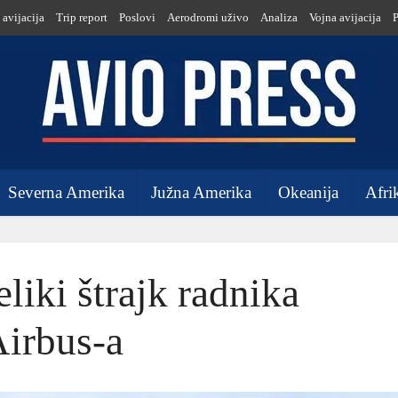
 avijacija
Trip report
Poslovi
Aerodromi uživo
Analiza
Vojna avijacija
Severna Amerika
Južna Amerika
Okeanija
Afri
liki štrajk radnika
irbus-a