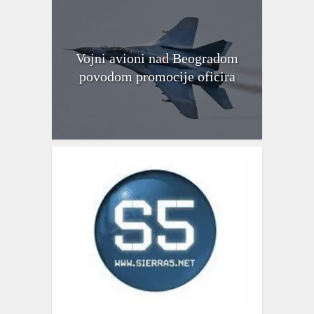
Vojni avioni nad Beogradom
povodom promocije oficira