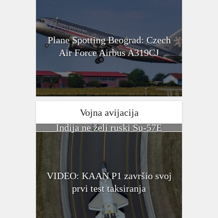
Plane Spotting Beograd: Czech
Air Force Airbus A319CJ
Vojna avijacija
Indija ne želi ruski Su-57E
VIDEO: KAAN P1 završio svoj
prvi test taksiranja