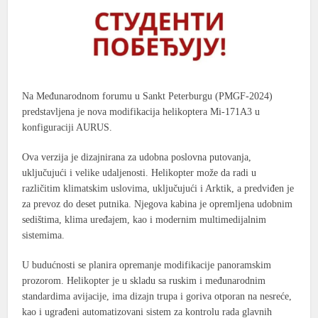
Na Međunarodnom forumu u Sankt Peterburgu (PMGF-2024)
predstavljena je nova modifikacija helikoptera Mi-171A3 u
konfiguraciji AURUS.
Ova verzija je dizajnirana za udobna poslovna putovanja,
uključujući i velike udaljenosti. Helikopter može da radi u
različitim klimatskim uslovima, uključujući i Arktik, a predviđen je
za prevoz do deset putnika. Njegova kabina je opremljena udobnim
sedištima, klima uređajem, kao i modernim multimedijalnim
sistemima.
U budućnosti se planira opremanje modifikacije panoramskim
prozorom. Helikopter je u skladu sa ruskim i međunarodnim
standardima avijacije, ima dizajn trupa i goriva otporan na nesreće,
kao i ugrađeni automatizovani sistem za kontrolu rada glavnih