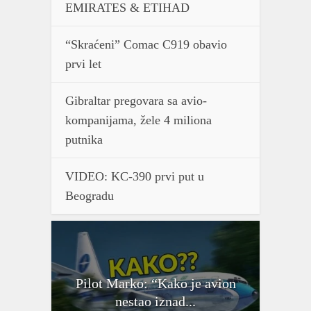
EMIRATES & ETIHAD
“Skraćeni” Comac C919 obavio
prvi let
Gibraltar pregovara sa avio-
kompanijama, žele 4 miliona
putnika
VIDEO: KC-390 prvi put u
Beogradu
Pilot Marko: “Kako je avion
nestao iznad...