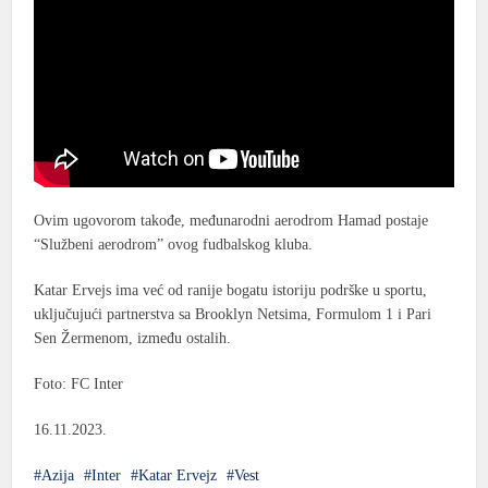
Ovim ugovorom takođe, međunarodni aerodrom Hamad postaje
“Službeni aerodrom” ovog fudbalskog kluba.
Katar Ervejs ima već od ranije bogatu istoriju podrške u sportu,
uključujući partnerstva sa Brooklyn Netsima, Formulom 1 i Pari
Sen Žermenom, između ostalih.
Foto: FC Inter
16.11.2023.
Azija
Inter
Katar Ervejz
Vest