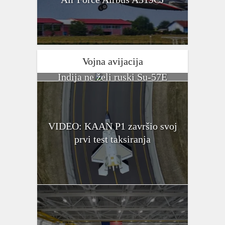
Vojna avijacija
Indija ne želi ruski Su-57E
VIDEO: KAAN P1 završio svoj
prvi test taksiranja