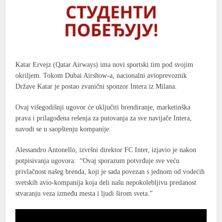
Katar Ervejz (Qatar Airways) ima novi sportski tim pod svojim
okriljem. Tokom Dubai Airshow-a, nacionalni avioprevoznik
Države Katar je postao zvanični sponzor Intera iz Milana.
Ovaj višegodišnji ugovor će uključiti brendiranje, marketinška
prava i prilagođena rešenja za putovanja za sve navijače Intera,
navodi se u saopštenju kompanije.
Alessandro Antonello, izvršni direktor FC Inter, izjavio je nakon
potpisivanja ugovora: “Ovaj sporazum potvrđuje sve veću
privlačnost našeg brenda, koji je sada povezan s jednom od vodećih
svetskih avio-kompanija koja deli našu nepokolebljivu predanost
stvaranju veza između mesta i ljudi širom sveta.”