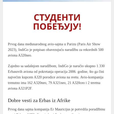
Prvog dana međunarodnog avio-sajma u Parizu (Paris Air Show
2023), IndiGo je potpisao obavezujuću narudžbu za rekordnih 500
aviona A320neo.
Zajedno sa sadašnjom narudžbom, IndiGo je naručio ukupno 1.330
Erbasovih aviona od pokretanja operacija 2006. godine, što ga čini
najvećim kupcem A320 porodice aviona na svetu. Avio-kompanija
trenutno ima 162 A320neo, 79 A321neo, 21 A320ceo i 2 teretna
aviona A321P2F.
Dobre vesti za Erbas iz Afrike
Prvog dana sajma kompanija E
r Mauricijus je potvrdila porudžbinu