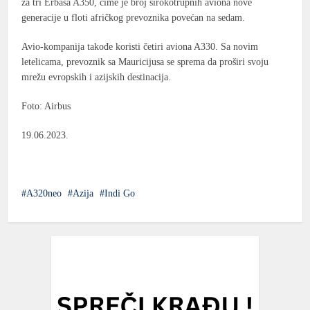
za tri Erbasa A350, čime je broj širokotrupnih aviona nove
generacije u floti afričkog prevoznika povećan na sedam.
Avio-kompanija takođe koristi četiri aviona A330. Sa novim
letelicama, prevoznik sa Mauricijusa se sprema da proširi svoju
mrežu evropskih i azijskih destinacija.
Foto: Airbus
19.06.2023.
A320neo
Azija
Indi Go