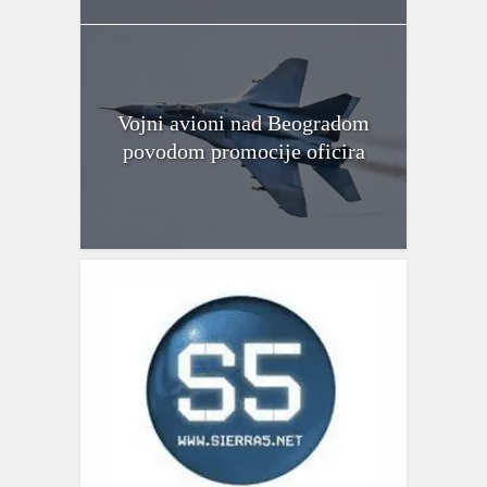
Vojni avioni nad Beogradom
povodom promocije oficira