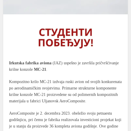
Irkutska fabrika aviona
(IAZ) uspešno je završila pričvršćivanje
krilne konzole
MC-21
.
Kompozitno krilo MC-21 izdvaja ruski avion od svojih konkurenata
po aerodinamičkim svojstvima. Primarne strukturne komponente
krilne konzole MC-21 proizvedene su od polimernih kompozitnih
materijala u fabrici Uljanovsk AeroComposite.
AeroComposite je 2. decembra 2023. obeležio svoju petnaestu
godišnjicu, pri čemu je fabrika realizovala investicioni projekat koji
je u stanju da proizvede 36 kompleta aviona godišnje. Ove godine