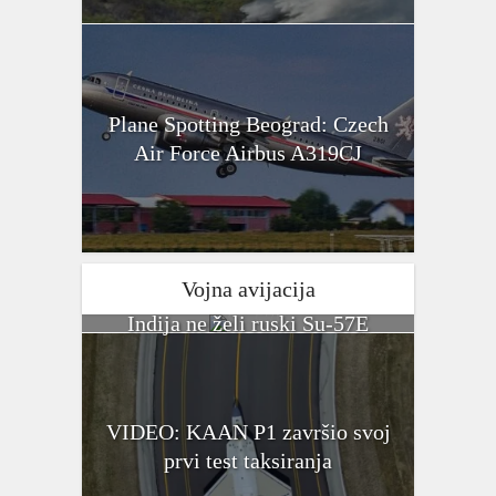
Plane Spotting Beograd: Czech
Air Force Airbus A319CJ
Vojna avijacija
Indija ne želi ruski Su-57E
VIDEO: KAAN P1 završio svoj
prvi test taksiranja