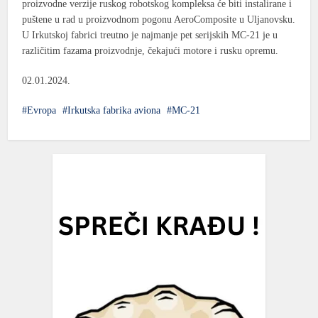
proizvodne verzije ruskog robotskog kompleksa će biti instalirane i
puštene u rad u proizvodnom pogonu AeroComposite u Uljanovsku.
U Irkutskoj fabrici treutno je najmanje pet serijskih MC-21 je u
različitim fazama proizvodnje, čekajući motore i rusku opremu.
02.01.2024.
Evropa
Irkutska fabrika aviona
MC-21