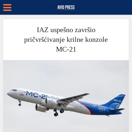
IAZ uspešno završio
pričvršćivanje krilne konzole
MC-21