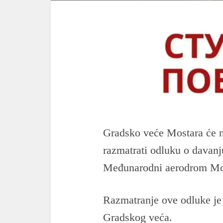
Gradsko veće Mostara će na
razmatrati odluku o davanj
Međunarodni aerodrom Mo
Razmatranje ove odluke je 
Gradskog veća.