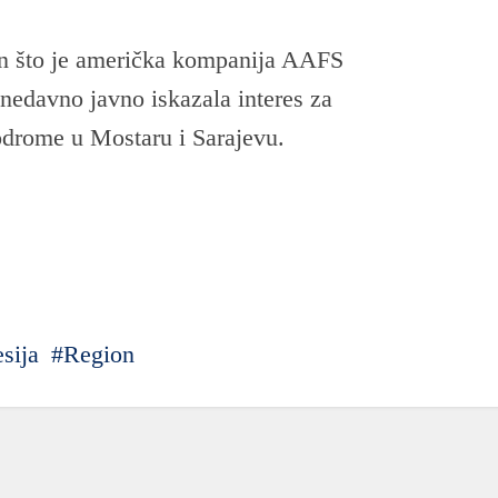
on što je američka kompanija AAFS
nedavno javno iskazala interes za
odrome u Mostaru i Sarajevu.
sija
Region