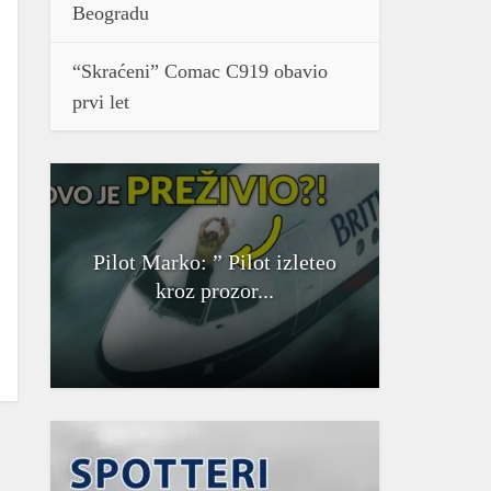
Beogradu
“Skraćeni” Comac C919 obavio
prvi let
Pilot Marko: ” Pilot izleteo
kroz prozor...