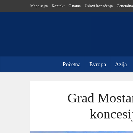
Mapa sajta
Kontakt
O nama
Uslovi korišćenja
Generalna
Početna
Evropa
Azija
Grad Mostar
koncesi