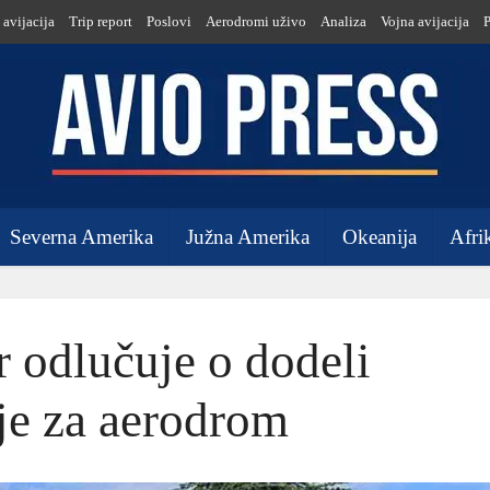
 avijacija
Trip report
Poslovi
Aerodromi uživo
Analiza
Vojna avijacija
Severna Amerika
Južna Amerika
Okeanija
Afri
 odlučuje o dodeli
je za aerodrom