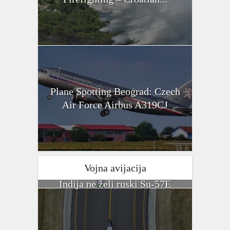
Plane Spotting Beograd: Czech
Air Force Airbus A319CJ
Vojna avijacija
Indija ne želi ruski Su-57E