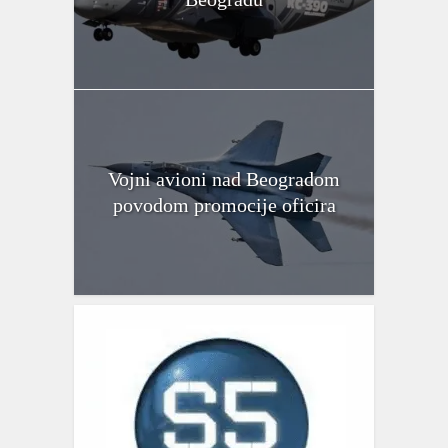
Vojni avioni nad Beogradom
povodom promocije oficira