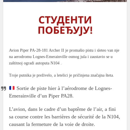
Avion Piper PA-28-181 Archer II je promašio pistu i sleteo van nje
na aerodromu Lognes-Emerainville osmog jula i zaustavio se u
zaštitnoj ogradi autoputa N104 .
Troje putnika je preživelo, a letelici je pričinjena značajna šteta.
Sortie de piste hier à l’aérodrome de Lognes-
Emerainville d’un Piper PA28.
L’avion, dans le cadre d’un baptême de l’air, a fini
sa course contre les barrières de sécurité de la N104,
causant la fermeture de la voie de droite.